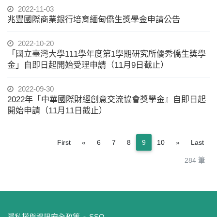
2022-11-03
兆豐國際商業銀行培育緬甸僑生獎學金申請公告
2022-10-20
「國立臺灣大學111學年度第1學期研究所優秀僑生獎學
金」自即日起開始受理申請（11月9日截止）
2022-09-30
2022年「中華國際財經創意交流協會獎學金』自即日起
開始申請（11月11日截止）
Previous
Next
First
«
6
7
8
9
10
»
Last
284 筆
:::
隱私權與資訊安全政策
SSO