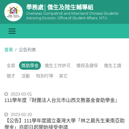
學務處│僑生及陸生輔導組
Overseas Compatriot and Mainland Chinese Students
Advising Division, Office of Student Affairs, NTU
首頁
公告列表
全部
獎助學金
僑生工作許可
僑保及健保
僑生工讀
徵才
活動
特別叮嚀
其它
2023-03-01
111學年度『財團法人台北市山西文教基金會助學金』
2023-02-20
【公告】111學年度國立臺灣大學「林之晨先生東南亞助
學金」自即日起開始接受申請