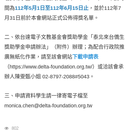
間為
112年5月1日至112年6月15日止
，並於112年7
月31日前於本會網站正式公佈得獎名單。
二、依台達電子文教基金會獎助學金「泰北來台僑生
獎助學金申請辦法」（附件）辦理；為配合行政院推
廣無紙化作業，請至該
會
網站
下載申請表
（https://www.delta-foundation.org.tw/）或洽該會承
辦人陳雯甄小姐 02-8797-2088#5043。
三、申請資料學生請一律寄電子檔至
monica.chen@delta-foundation.org.tw
瀏覽人次
802