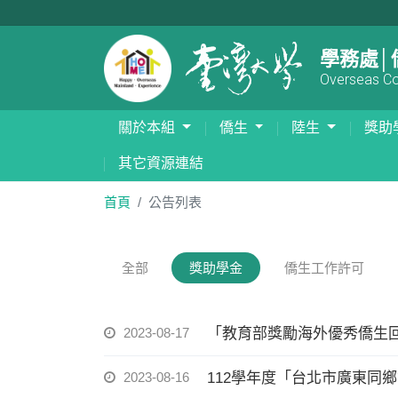
學務處│
Overseas Com
關於本組
僑生
陸生
獎助
其它資源連結
首頁
公告列表
全部
獎助學金
僑生工作許可
2023-08-17
「教育部獎勵海外優秀僑生
2023-08-16
112學年度「台北市廣東同鄉會