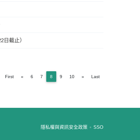
）
22日截止）
Previous
Next
First
«
6
7
8
9
10
»
Last
:::
隱私權與資訊安全政策
SSO