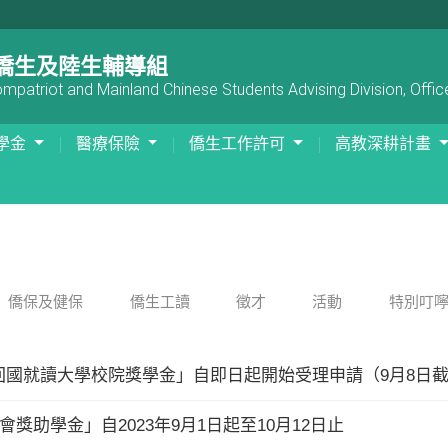
僑生及陸生輔導組
patriot and Mainland Chinese Students Advising Division, Office
學金
醫療保險
僑生工作許可
高教深耕計畫
僑保及健保
僑生工讀
徵才
活動
特別叮
回國就讀大學校院獎學金」自即日起開始受理申請（9月8日
獎助學金」自2023年9月1日起至10月12日止