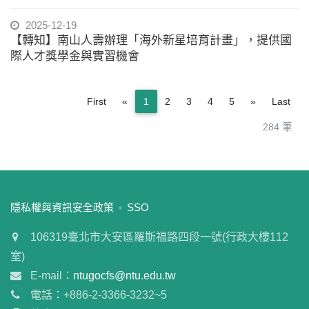
2025-12-19
【轉知】南山人壽辦理「海外新星培育計畫」，提供國
際人才獎學金與實習機會
Previous
Next
First
«
1
2
3
4
5
»
Last
284 筆
:::
隱私權與資訊安全政策
SSO
106319臺北市大安區羅斯福路四段一號(行政大樓112
室)
E-mail：
ntugocfs@ntu.edu.tw
電話：+886-2-3366-3232~5