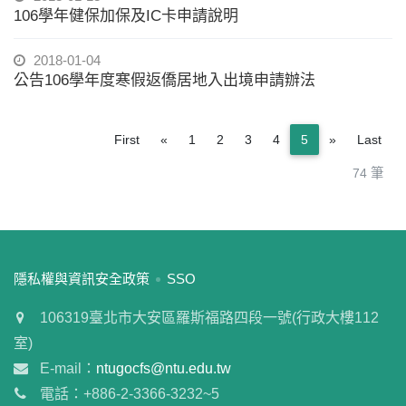
106學年健保加保及IC卡申請說明
2018-01-04
公告106學年度寒假返僑居地入出境申請辦法
Previous
Next
First
«
1
2
3
4
5
»
Last
74 筆
:::
隱私權與資訊安全政策
SSO
106319臺北市大安區羅斯福路四段一號(行政大樓112
室)
E-mail：
ntugocfs@ntu.edu.tw
電話：+886-2-3366-3232~5