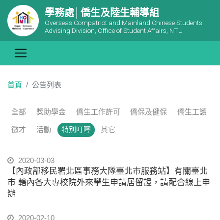
學務處│僑生及陸生輔導組
Overseas Compatriot and Mainland Chinese Students
Advising Division, Office of Student Affairs, NTU
首頁
公告列表
全部
獎助學金
僑生工作許可
僑保及健保
僑生工讀
徵才
活動
特別叮嚀
其它
2020-03-03
【內政部移民署北區事務大隊臺北市服務站】有關臺北
市 轄內各大專校院外來學生申請居留證，請配合線上申
辦
2020-02-10