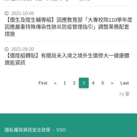
2021-10-06
【僑生及陸生輔導組】因應教育部「大專校院110學年度
因應嚴重特殊傳染性肺炎防疫管理指引」調整業務配套
措施
2021-09-20
【僑陸組轉貼】有關尚未入境之境外生選修大一健康體
適能資訊
Previous
Next
First
«
1
2
3
4
5
»
Last
74 筆
:::
隱私權與資訊安全政策
SSO