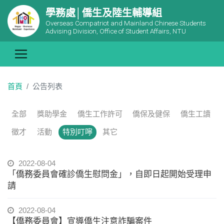
學務處│僑生及陸生輔導組
Overseas Compatriot and Mainland Chinese Students
Advising Division, Office of Student Affairs, NTU
首頁
公告列表
全部
獎助學金
僑生工作許可
僑保及健保
僑生工讀
徵才
活動
特別叮嚀
其它
2022-08-04
「僑務委員會確診僑生慰問金」，自即日起開始受理申
請
2022-08-04
【僑務委員會】宣導僑生注意詐騙案件