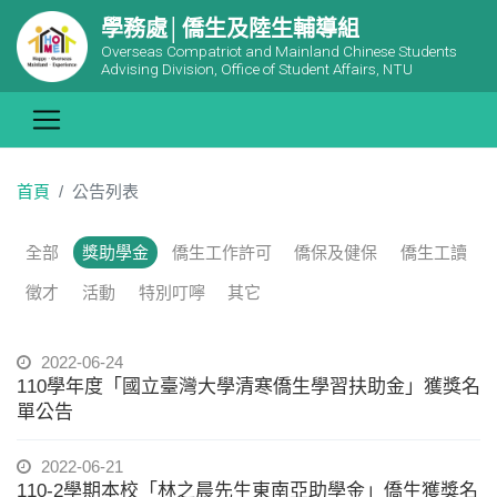
學務處│僑生及陸生輔導組
Overseas Compatriot and Mainland Chinese Students
Advising Division, Office of Student Affairs, NTU
首頁
公告列表
全部
獎助學金
僑生工作許可
僑保及健保
僑生工讀
徵才
活動
特別叮嚀
其它
2022-06-24
110學年度「國立臺灣大學清寒僑生學習扶助金」獲獎名
單公告
2022-06-21
110-2學期本校「林之晨先生東南亞助學金」僑生獲獎名