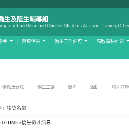
僑生及陸生輔導組
patriot and Mainland Chinese Students Advising Division, Office
學金
醫療保險
僑生工作許可
高教深耕計畫
僑保及健保
僑生工讀
徵才
活動
特別叮
金」獲獎名單
GITIMES僑生徵才訊息