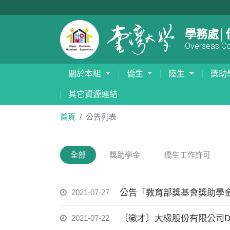
學務處│
Overseas Com
關於本組
僑生
陸生
獎助
其它資源連結
首頁
公告列表
全部
獎助學金
僑生工作許可
2021-07-27
公告「教育部獎基會獎助學
2021-07-22
〔徵才〕大椽股份有限公司DI