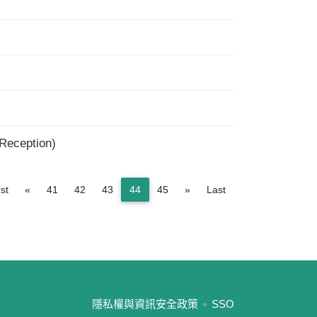
ception)
Previous
Next
rst
«
41
42
43
44
45
»
Last
:::
隱私權與資訊安全政策
SSO