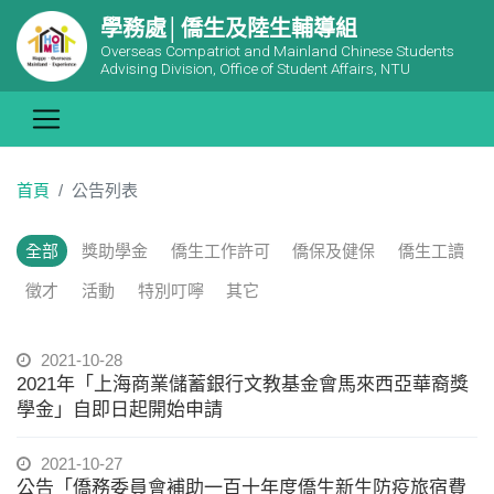
學務處│僑生及陸生輔導組
Overseas Compatriot and Mainland Chinese Students
Advising Division, Office of Student Affairs, NTU
首頁
公告列表
全部
獎助學金
僑生工作許可
僑保及健保
僑生工讀
徵才
活動
特別叮嚀
其它
2021-10-28
2021年「上海商業儲蓄銀行文教基金會馬來西亞華裔獎
學金」自即日起開始申請
2021-10-27
公告「僑務委員會補助一百十年度僑生新生防疫旅宿費