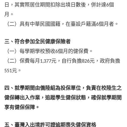
日，其實際居住期間扣除出境日數後，併計達
個
6
月。
（二）具有中華民國國籍，在臺設戶籍滿
個月者。
6
三、符合參加全民健康保險者
（一）每學期學校預收
個月的健保費。
6
（二）保費每月
元，自行負擔
元，政府負擔
1,377
826
元。
551
四、就學期間由僑陸組為投保單位，負責在校陸生之
健保轉出入作業，追蹤學生健保狀態，確保就學期間
享有健保保障。
五、臺灣入出境許可證逾期喪失健保資格