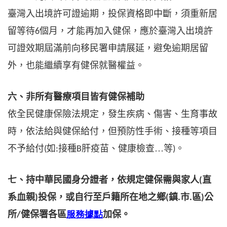
臺灣入出境許可證逾期，投保資格即中斷，須重新居
留等待
個月，才能再加入健保，應於臺灣入出境許
6
可證效期屆滿前向移民署申請展延，避免逾期居留
外，也能繼續享有健保就醫權益。
六、非所有醫療項目皆有健保補助
依全民健康保險法規定，發生疾病、傷害、生育事故
時，依法給與健保給付，但預防性手術、接種等項目
不予給付
如
接種
肝疫苗、健康檢查…等
。
(
:
B
)
七、持中華民國身分證者，依規定健保需與家人
直
(
系血親
投保，或自行至戶籍所在地之鄉
鎮
市
區
公
)
(
.
.
)
所
健保署各區
服務據點
加保。
/