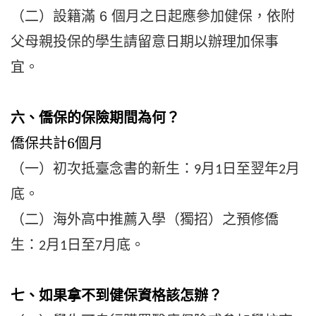
（二）
，依附
設籍滿 6 個月之日起應參加健保
父母親投保的學生請留意日期以辦理加保事
宜。
六、僑保的保險期間為何？
僑保共計6個月
（一）初次抵臺念書的新生：
月
日至翌年
月
9
1
2
底。
（二）海外高中推薦入學（獨招）之預修僑
生：
月
日至
月底。
2
1
7
七、如果拿不到健保資格該怎辦？