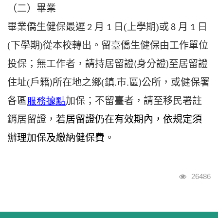
（二）畢業
畢業僑生健保最遲
月
日
(
上學期
)
或
月
日
2
1
8
1
(
下學期
)
從本校轉出。
留臺僑生健保由工作單位
無工作者，請持居留證
身分證
至居留證
投保；
(
)
住址
(
戶籍
所在地之鄉
(
鎮
市
區
公所，或健保署
)
.
.
)
各區
服務據
點
加保；不留臺者，請至移民署註
銷居留證，
若居留證仍在有效期內，依規定須
辦理加保及繳納健保費
。
瀏覽人次
26486