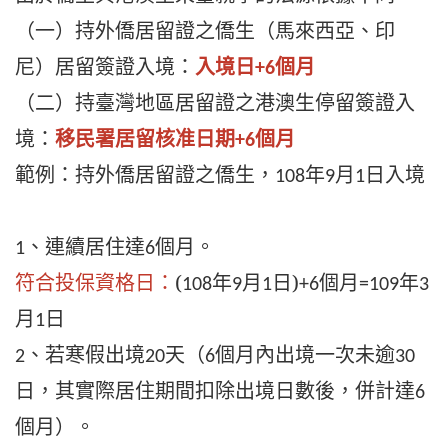
（一）持外僑居留證之僑生（馬來西亞、印
尼）
居留簽證入境：
入境日
個月
+6
（二）持臺灣地區居留證之港澳生
停留簽證入
境：
移民署居留核准日期
個月
+6
範例：持外僑居留證之僑生，
年
月
日入境
108
9
1
、連續居住達
個月。
1
6
符合投保資格日：
(
年
月
日)
個月
年
108
9
1
+6
=109
3
月
日
1
、若寒假出境
天（
個月內出境一次未逾
2
20
6
30
日，其實際
居住期間扣除出境日數後，併計達
6
個月）。