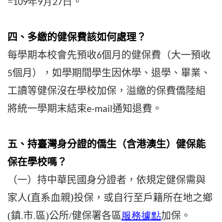
=
。
109年9月27日
四、多繳的健保費該如何處理？
每學期本校會先預收
個月的健保費（大一預收
6
個月），如
學期間學生因休學、退學、畢業、
5
工讀等健保沒在學校加保，溢
繳的保費僑陸組
將統一學期末結束
通知退費。
e-mail
五、持臺灣身分證的僑生（含港澳生）健保能
保在學校嗎？
（一）持中華民國身分證者，依規定健保需與
家人(直系血親)投保，或自行至
戶籍所在地之鄉
。
(
鎮.市.區)公所/健保署
各區
服務據點
加保