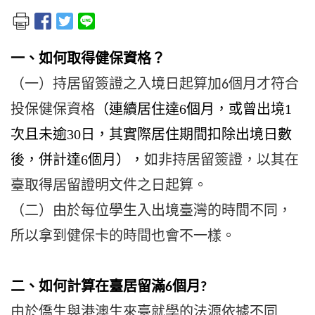
一、如何取得健保資格？
（一）持居留簽證之入境日起算加
個月才符合
6
投保健保資格
（
連續居住達6個月
，
或曾出境1
次且未逾30日
，
其實際居住期間扣除出境日數
，
如非持居留簽證，以
其在
後，併計達6個月
）
臺取得居留證明文件之日起算。
（二）由於每位學生入出境臺灣的時間不同，
所以拿到健保卡的時間
也會不一樣。
二、如何計算在臺居留滿
個月
6
?
由於僑生與港澳生來臺就學的法源依據不同