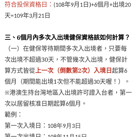
符合投保資格日
：
年
月
日)
個月
出境
(108
9
1
+6
+
20
天
年
月
日
=109
3
21
三、6個月內多次入出境健保資格該如何計算？
（一）在健保等待期間多次入出境者，只要每
次出境不超過30天，不管幾次入出境，健保計
算方式皆從
上一次（倒數第2次）入境日
起算
6
個月（期間能出境1次但不能超過
天喔！）。
30
※港澳生持台灣地區入出境許可證入台者，第一
次以居留核准日期起算
個月。
6
範例：
第一次入境日：
108年9月3日
第一次出境日：