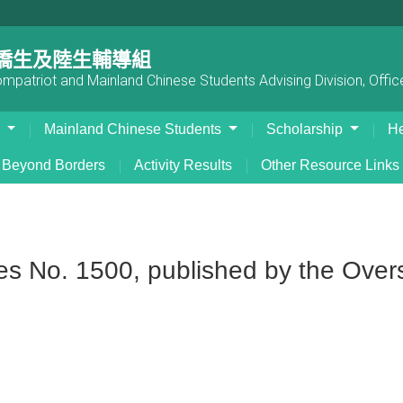
僑生及陸生輔導組
patriot and Mainland Chinese Students Advising Division, Office
s
Mainland Chinese Students
Scholarship
He
Beyond Borders
Activity Results
Other Resource Links
sues No. 1500, published by the Ove