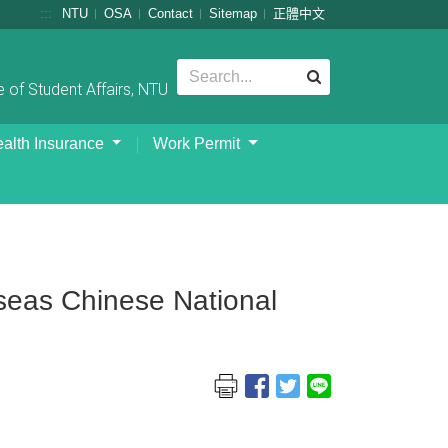
:::
NTU
OSA
Contact
Sitemap
正體中文
 of Student Affairs, NTU
alth Insurance
Work Permit
rseas Chinese National