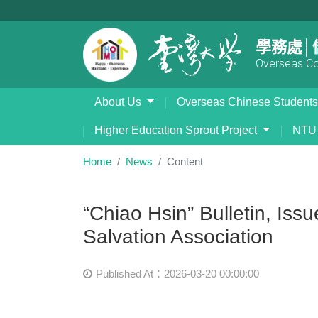
學務處│
Overseas Com
About Us
Overseas Chinese Student
Higher Education Sprout Project
NTU 
Home
News
Content
“Chiao Hsin” Bulletin, Is
Salvation Association
Published At：2026-03-20 00:00:00