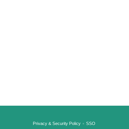
:::
Privacy & Security Policy
SSO