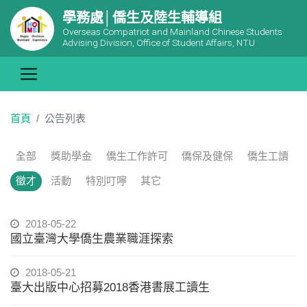
學務處│僑生及陸生輔導組
Overseas Compatriot and Mainland Chinese Students
Advising Division, Office of Student Affairs, NTU
首頁
公告列表
全部
獎助學金
僑生工作許可
僑保及健保
僑生工讀
徵才
活動
特別叮嚀
其它
2018-05-22
國立臺灣大學僑生農業職涯探索
2018-05-21
臺大出版中心招募2018香港書展工讀生