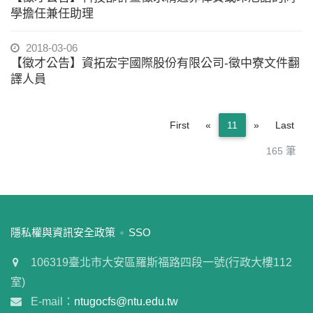
學擔任兼任助理
2018-03-06
【徵才公告】資拓宏宇國際股份有限公司-徵中寮文件翻
譯人員
Previous
Next
First
«
11
»
Last
165 筆
:::
隱私權與資訊安全政策
SSO
106319臺北市大安區羅斯福路四段一號(行政大樓112
室)
E-mail：
ntugocfs@ntu.edu.tw