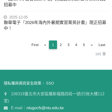
招募中
2025-12-05
聯華電子『2026年海內外暑期實習菁英計畫』現正招募
中！
Previous
Next
First
«
1
2
3
4
5
»
Last
165 筆
:::
隱私權與資訊安全政策
SSO
106319臺北市大安區羅斯福路四段一號(行政大樓112
室)
E-mail：
ntugocfs@ntu.edu.tw