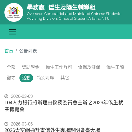
學務處│僑生及陸生輔導組
Overseas Compatriot and Mainland Chinese Students
Advising Division, Office of Student Affairs, NTU
首頁
公告列表
全部
獎助學金
僑生工作許可
僑保及健保
僑生工讀
徵才
活動
特別叮嚀
其它
2026-03-09
104人力銀行將辦理由僑務委員會主辦之2026年僑生就
業博覽會
2026-03-06
2026太空網通計畫僑外生專場說明會臺大場