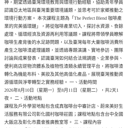
神，期望透過臺灣環境教育與環境行動經驗，協助青年學員
認識亞太地區與臺灣重要環境議題，並思考可於家鄉推動之
環境行動方案。
本次課程主題為「The Perfect Blend 咖啡產
業的完美循環鏈」，將從咖啡產業切入，探討水資源、食餘
處理、循環經濟及資源再利用等議題。課程將帶領學員瞭解
咖啡生產背後的水足跡問題，以及臺灣每年大量咖啡消費所
產生之咖啡渣處理議題，並透過專題演講、實地參訪、團隊
討論與成果發表，認識臺灣如何結合法規調適、企業參與、
便利商店逆物流體系及植物性渣類永續管理平台，將咖啡渣
轉化為機能布料、美妝及其他高值化產品，展現臺灣推動資
源循環與淨零轉型之實務經驗。
一、活動時間
2026年8月10日（星期一）至8月11日（星期二），共2天1
夜。
二、活動地點
課程及戶外學習地點包含成真咖啡台中審計店、蔚來美好生
活服務有限公司彰化國村咖啡莊園；課程地點包含台中全國
大飯店及彰化市農會推廣教室等。
三、課程內容