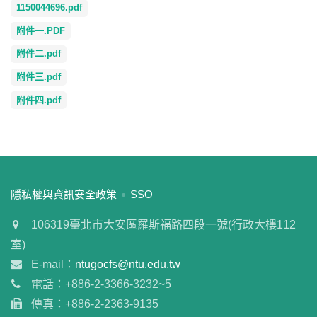
1150044696.pdf
附件一.PDF
附件二.pdf
附件三.pdf
附件四.pdf
:::
隱私權與資訊安全政策
SSO
106319臺北市大安區羅斯福路四段一號(行政大樓112
室)
E-mail：
ntugocfs@ntu.edu.tw
電話：+886-2-3366-3232~5
傳真：+886-2-2363-9135