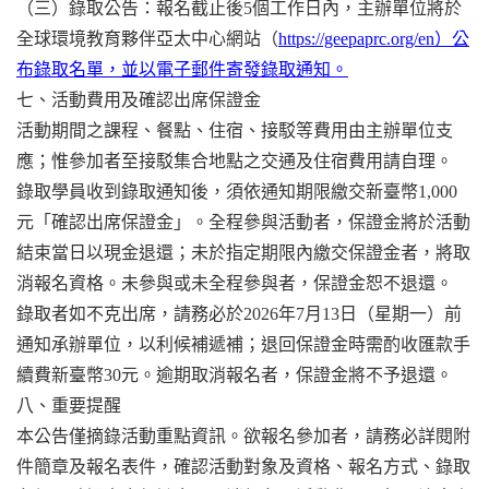
（三）錄取公告：報名截止後5個工作日內，主辦單位將於
全球環境教育夥伴亞太中心網站（
https://geepaprc.org/en）公
布錄取名單，並以電子郵件寄發錄取通知。
七、活動費用及確認出席保證金
活動期間之課程、餐點、住宿、接駁等費用由主辦單位支
應；惟參加者至接駁集合地點之交通及住宿費用請自理。
錄取學員收到錄取通知後，須依通知期限繳交新臺幣1,000
元「確認出席保證金」。全程參與活動者，保證金將於活動
結束當日以現金退還；未於指定期限內繳交保證金者，將取
消報名資格。未參與或未全程參與者，保證金恕不退還。
錄取者如不克出席，請務必於2026年7月13日（星期一）前
通知承辦單位，以利候補遞補；退回保證金時需酌收匯款手
續費新臺幣30元。逾期取消報名者，保證金將不予退還。
八、重要提醒
本公告僅摘錄活動重點資訊。欲報名參加者，請務必詳閱附
件簡章及報名表件，確認活動對象及資格、報名方式、錄取