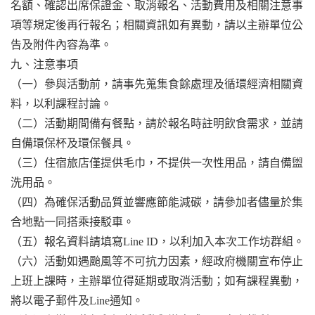
名額、確認出席保證金、取消報名、活動費用及相關注意事
項等規定後再行報名；相關資訊如有異動，請以主辦單位公
告及附件內容為準。
九、注意事項
（一）參與活動前，請事先蒐集食餘處理及循環經濟相關資
料，以利課程討論。
（二）活動期間備有餐點，請於報名時註明飲食需求，並請
自備環保杯及環保餐具。
（三）住宿旅店僅提供毛巾，不提供一次性用品，請自備盥
洗用品。
（四）為確保活動品質並響應節能減碳，請參加者儘量於集
合地點一同搭乘接駁車。
（五）報名資料請填寫Line ID，以利加入本次工作坊群組。
（六）活動如遇颱風等不可抗力因素，經政府機關宣布停止
上班上課時，主辦單位得延期或取消活動；如有課程異動，
將以電子郵件及Line通知。