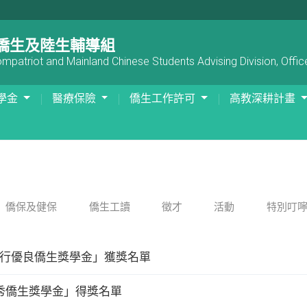
僑生及陸生輔導組
patriot and Mainland Chinese Students Advising Division, Office
學金
醫療保險
僑生工作許可
高教深耕計畫
僑保及健保
僑生工讀
徵才
活動
特別叮
學行優良僑生獎學金」獲獎名單
優秀僑生獎學金」得獎名單