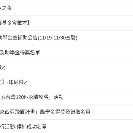
西亞之夜
業基金會徵才】
金獲補助公告(11/19-11/30查驗)
金及助學金得獎名單
徵才
】-印尼徵才
探索台灣120h-永續攻略」活動
馬來西亞飛雁計畫」勵學金得獎及錄取名單
健行活動-候補成功名單