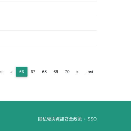
Previous
Next
rst
«
66
67
68
69
70
»
Last
:::
隱私權與資訊安全政策
SSO