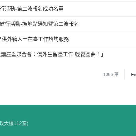
健行活動-第二波報名成功名單
道健行活動-換地點通知暨第二波報名
提供外籍人士在臺工作諮詢服務
2018職涯講座暨媒合會：僑外生留臺工作-輕鬆圓夢！」
1086 筆
Fi
政大樓112室)