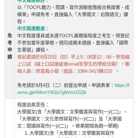
中文程度較好
：
以「TOCFL聽力、閱讀、寫作測驗進階級合格證書、成
績單」申請免考，直接編入「大學國文：初階語文」課
程。
中文程度較差
：
免
中文程度僅具或未達TOCFL基礎級程度之考生，得登記
考
不參加當年度華檢。視同成績未通過，直接編入「國際
申
生華語」課程。
請
登記者請於8月20日（四）早上9：00至12：00，參加線
上口試（線上口試連結會email至學生的學校信箱）。聯
絡人員：繆恩鳳小姐（電話：3366-3417轉223）。
免考請於8月4日（二）前提出申請，申請表單：
https://f
orms.gle/WkmYWZe7g8VmU2Zj6
程度由高至低：
大學國文(含「大學國文：文學鑑賞與寫作(一)/(二)」、
「大學國文：文化思想與寫作(一)/(二)」及「大學國
文：閱讀與寫作(一)/(二)」，修業期間為期一學期)
大學國文(含「大學國文：文學鑑賞與寫作