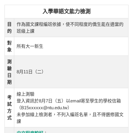
入學華語文能力檢測
目
作為國文課程編班依據，使不同程度的僑生能在適當的
的
班級上課
對
所有大一新生
象
測
驗
8月11日（二）
日
期
線上測驗
考
登入資訊於8月7日（五）以email寄至學生的學校信箱
試
（B15xxxxxx@ntu.edu.tw）
方
未參加線上檢測者，不列入編班名單，且不得選修國文
式
課