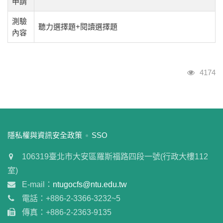
申請
測驗
聽力選擇題+閱讀選擇題
內容
瀏覽人
4174
:::
隱私權與資訊安全政策
SSO
106319臺北市大安區羅斯福路四段一號(行政大樓112
室)
E-mail：
ntugocfs@ntu.edu.tw
電話：+886-2-3366-3232~5
傳真：+886-2-2363-9135