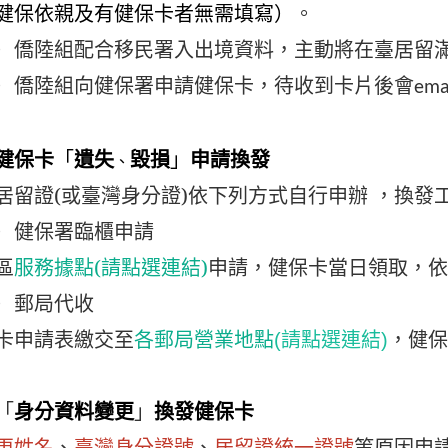
。
健保依親及有健保卡者無需填寫）
）僑陸組配合移民署入出境資料，主動將在臺居留滿
）
僑陸組向健保署申請健保卡，待收到卡片後會
ema
健保卡
遺失
毀損
換發
「
」
申請
、
居留證(或臺灣身分證)依下列方式自行申辦
，
換發工
）健保署臨櫃申請
區
服務據點(請點選連結)
申請，健保卡當日領取，依現
）郵局代收
卡申請表繳交至
，健保
各郵局營業地點
(請點選連結)
身分資料變更
換發健保卡
「
」
更姓名