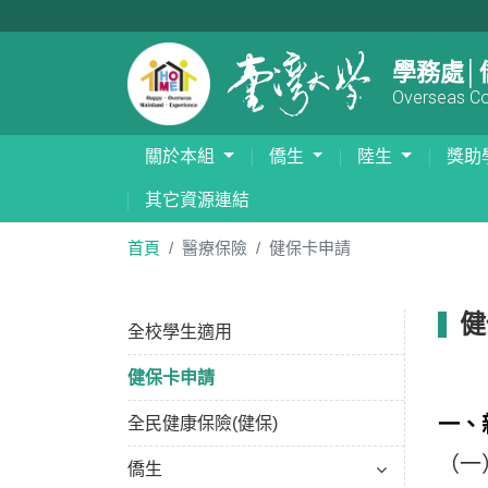
學務處│
Overseas Com
關於本組
僑生
陸生
獎助
其它資源連結
首頁
醫療保險
健保卡申請
健
全校學生適用
健保卡申請
一、
全民健康保險(健保)
（一
僑生