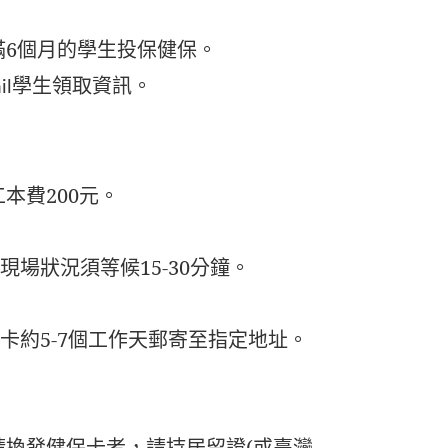
6個月的學
生投保健保。
學生領取資訊。
il
本費200元
。
場狀況須等候15-30分鐘。
卡約5-7個工作天郵寄至指定地址。
請持居留證(或臺灣