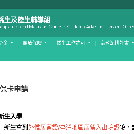
僑生及陸生輔導組
patriot and Mainland Chinese Students Advising Division, Office
學金
醫療保險
僑生工作許可
高教深耕計畫
保卡申請
新生入學
）
新生拿到
外僑居留證/臺灣地區居留入出境證
後，