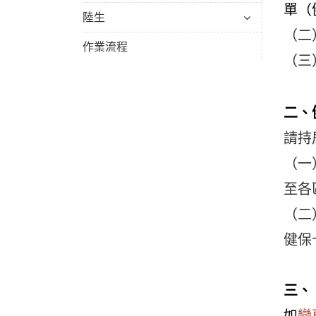
單（
陸生
（二
作業流程
（三
二、
請持
（一
至各
（二
健保
三、
如
變