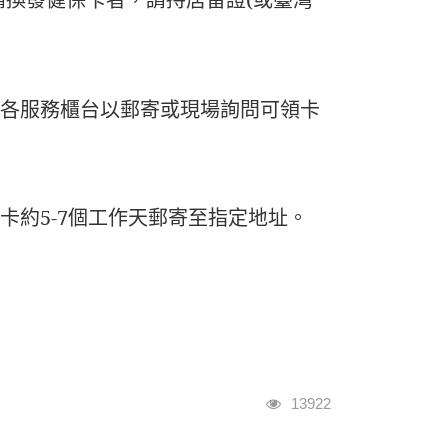
請換發健保卡者，
各服務櫃台以郵寄或現場詢問可領卡
卡約5-7個工作天郵寄至指定地址。
瀏覽人次
13922