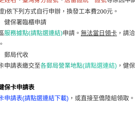
、
臺灣身分證號
、
居留證統一證號
等原因申
證)依下列方式自行申辦，換發工本費200元。
）健保署臨櫃申請
區
服務據點(請點選連結)
申請。
無法當日領卡
，請洽
。
）郵局代收
卡申請表繳交至
，健保
各郵局營業地點
(請點選連結)
健保卡申請表
，或直接至僑陸組領取。
卡申請表(請點選連結下載)