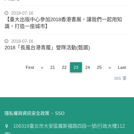
2018-07-16
【臺大出版中心參加2018香港書展，讓我們一起用知
識，打造一座城市】
2018-07-16
2018「長風台港青履」營隊活動(甄選)
Previous
Next
First
«
21
22
23
24
25
»
Last
365 筆
:::
隱私權與資訊安全政策
SSO
106319臺北市大安區羅斯福路四段一號(行政大樓112