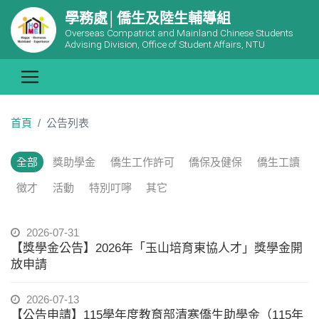
學務處│僑生及陸生輔導組
Overseas Compatriot and Mainland Chinese Students
Advising Division, Office of Student Affairs, NTU
首頁
公告列表
全部
獎助學金
僑生工作許可
僑保及健保
僑生工讀
徵才
活動
特別叮嚀
其它
2026-07-31
【獎學金公告】2026年「玉山培育東協人才」獎學金開
放申請
2026-07-13
【公告申請】115學年度教育部清寒僑生助學金（115年