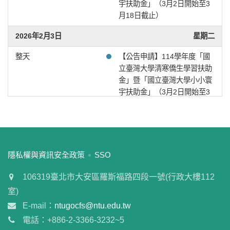
宇扶助金」（3月2日開始至3
月18日截止）
或
2026年2月3日
星期二
~
整天
【公告申請】114學年度「國
立臺灣大學清寒僑生學習扶助
金」暨「國立臺灣大學小小寰
搜尋
宇扶助金」（3月2日開始至3
月18日截止）
2026年2月4日
星期三
整天
【公告申請】114學年度「國
:::
隱私權與資訊安全政策
SSO
立臺灣大學清寒僑生學習扶助
金」暨「國立臺灣大學小小寰
106319臺北市大安區羅斯福路四段一號(行政大樓112
宇扶助金」（3月2日開始至3
室)
月18日截止）
E-mail：
ntugocfs@ntu.edu.tw
2026年2月5日
星期四
電話：+886-2-3366-3232~5