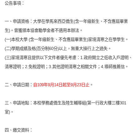
公告事項：
一、申請資格：大學在學馬來西亞僑生(含一年級新生、不含應屆畢業
生)。曾獲頒本協會勵學金者不適用本辦法。
(
一)本校大學 (含一年級新生、不含應屆畢業生)家境清寒之在學學生。
(
二)學期成績及格(百分制60分)以上，無重大操行上之過失。
(
三)家境清寒且提供以下文件者優先考慮：1.政府開立之低收入戶證明、
清寒證明；2.免稅證明；3.其他證明清寒之相關文件；4.導師推薦信。
二、申請日期：
自109年9月14日起至9月23日止
。
三、申請地點：本校學務處僑生及陸生輔導組(第一行政大樓三樓301
室)。
四、繳交資料：