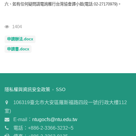
六、如有任何疑問請電詢雁行台灣協會譚小姐(電話:02-27170979)。
瀏覽人次
1404
申請辦法.docx
申請書.docx
:::
隱私權與資訊安全政策
SSO
106319臺北市大安區羅斯福路四段一號(行政大樓112
室)
E-mail：
ntugocfs@ntu.edu.tw
電話：+886-2-3366-3232~5