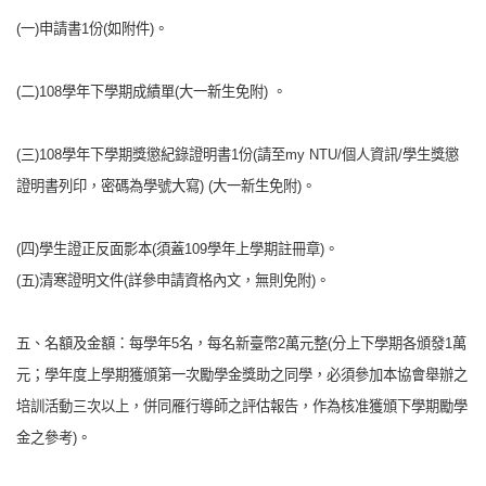
(
一)申請書1份(如附件)。
(
二)108學年下學期成績單(大一新生免附) 。
(
三)108學年下學期獎懲紀錄證明書1份(請至my NTU/個人資訊/學生獎懲
證明書列印，密碼為學號大寫) (大一新生免附)。
(
四)學生證正反面影本(須蓋109學年上學期註冊章)。
(
五)清寒證明文件(詳參申請資格內文，無則免附)。
五、名額及金額：每學年5名，每名新臺幣2萬元整(分上下學期各頒發1萬
元；學年度上學期獲頒第一次勵學金獎助之同學，必須參加本協會舉辦之
培訓活動三次以上，併同雁行導師之評估報告，作為核准獲頒下學期勵學
金之參考)。