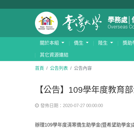
學務處│
Overseas Com
關於本組
僑生
陸生
獎助
其它資源連結
首頁
公告列表
公告內容
【公告】109學年度教育
發佈日期：2020-07-27 00:00:00
辦理109學年度清寒僑生助學金(暨希望助學金