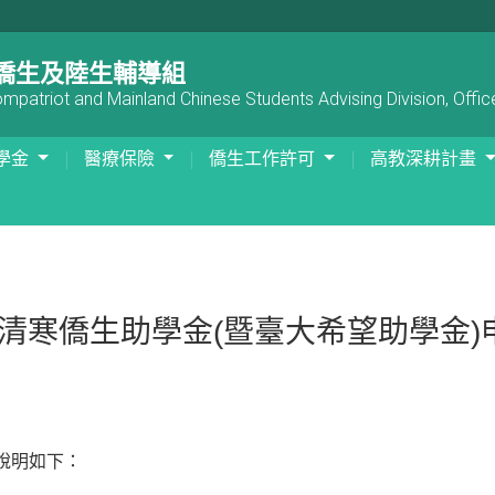
僑生及陸生輔導組
patriot and Mainland Chinese Students Advising Division, Office
學金
醫療保險
僑生工作許可
高教深耕計畫
部清寒僑生助學金(暨臺大希望助學金)
)說明如下：