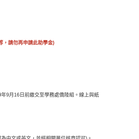
等，請勿再申請此助學金)
09年9月16日前繳交至學務處僑陸組。線上與紙
譯為中文或英文，並經相關單位核章認可)。