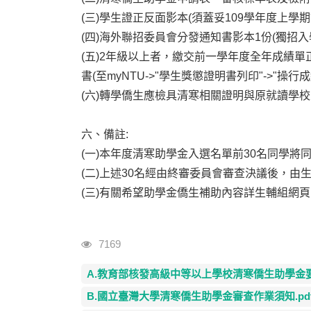
(
三)學生證正反面影本(須蓋妥109學年度上
(
四)海外聯招委員會分發通知書影本1份(獨招入
(
五)2年級以上者，繳交前一學年度全年成績單正
書(至myNTU->"學生獎懲證明書列印"->"操行
(
六)轉學僑生應檢具清寒相關證明與原就讀學校
六、備註:
(
一)本年度清寒助學金入選名單前30名同學將
(
二)上述30名經由終審委員會審查決議後，由
(
三)有關希望助學金僑生補助內容詳生輔組網頁
瀏覽人次
7169
A.教育部核發高級中等以上學校清寒僑生助學金要點
B.國立臺灣大學清寒僑生助學金審查作業須知.pd