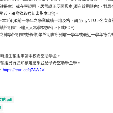
學期註冊章）或在學證明、居留證正反面影本(須有效期限內)、郵局
學者，請附錄取通知書影本1份)。
本1份(須前一學年之學業成績平均及格，請至myNTU->名次查
成績證明書"->輸入大寫學號解密->下載PDF)
之轉學證明書或肄(修)業證明書所列前一學年或最近一學年符合
同時送生輔組申請本校希望助學金。
生輔組另行通知核定結果並給予希望助學金學。
:
https://reurl.cc/g7AW2V
.pdf
f