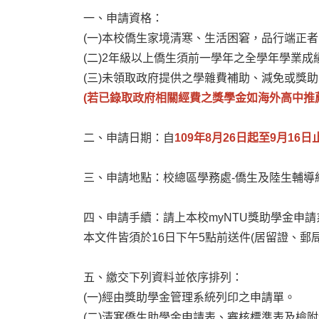
一、申請資格：
(
一)本校僑生家境清寒、生活困窘，品行端正
(
二)2年級以上僑生須前一學年之全學年學業
(
三)未領取政府提供之學雜費補助、減免或獎
(
若已錄取政府相關經費之獎學金如海外高中推
二、申請日期：自
109年8月26日起至9月16日
三、申請地點：校總區學務處-僑生及陸生輔導組
四、申請手續：請上本校myNTU獎助學金申請
本文件皆須於16日下午5點前送件(居留證、郵
五、繳交下列資料並依序排列：
(
一)經由獎助學金管理系統列印之申請單。
(
二)清寒僑生助學金申請表、審核標準表及檢附