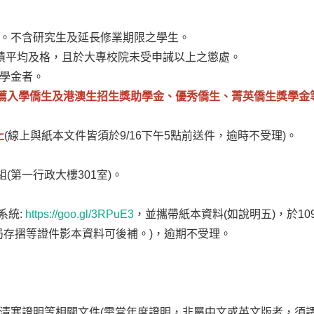
者。不含研究生及延長修業期限之學生。
成績平均及格，且於大專校院未受申誡以上之懲處。
助學金者。
薦入學僑生及港澳生招生獎助學金、優秀僑生、菁英僑生獎學金
止
(線上與紙本文件皆須於9/16下午5點前送件，逾時不受理)。
(第一行政大樓301室)。
系統:
https://goo.gl/3RPuE3
，並攜帶紙本資料(如說明五)，於1
局存摺等證件影本資料可後補。)，逾期不受理。
清寒證明等相關文件(需當年度證明，非屬中文或英文版者，須