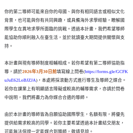
你的第二導師可能來自你的母國、與你有相同語言或相似文化
背景，也可能與你有共同興趣，或具備海外求學經驗，瞭解國
際學生在異地求學所面臨的挑戰。透過本計畫，我們希望導師
能協助你順利融入在臺生活，並於就讀臺大期間提供關懷與支
持。
本計畫與現有導師制度相輔相成。若你希望有第二導師協助指
導，請於
2026
年
3
月
30
日前
填寫線上問卷
(
https://forms.gle/GCFK
uJuE62LoBJZJA
)
，本處將採滾動方式進行導生及導師之媒合。
若你在課業上有明顯語言障礙或較高的輔導需求，亦請於問卷
中說明，我們將盡力為你媒合合適的導師。
由於本計畫的導師皆為自願協助國際學生，名額有限，將優先
提供給需求較高的同學。若你主要希望透過本計畫結交朋友，
可能無法保證一定能媒合到導師，敬請見諒。