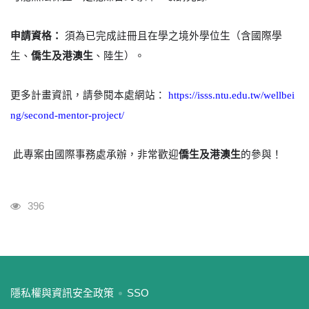
申請資格：
須為已完成註冊且在學之境外學位生（含國際學
生、
僑生及港澳生
、陸生）。
更多計畫資訊，請參閱本處網站：
https://isss.ntu.edu.tw/wellbei
ng/second-mentor-project/
此專案由國際事務處承辦，非常歡迎
僑生及港澳生
的參與！
瀏覽人次
396
:::
隱私權與資訊安全政策
SSO