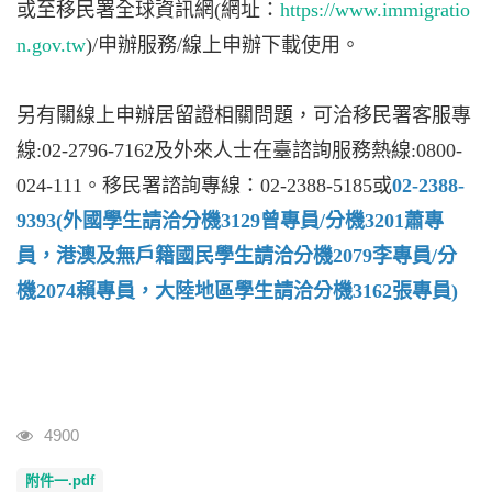
或至移民署全球資訊網(網址：
https://www.immigratio
n.gov.tw
)/申辦服務/線上申辦下載使用。
另有關線上申辦居留證相關問題，可洽移民署客服專
線:02-2796-7162及外來人士在臺諮詢服務熱線:0800-
024-111。移民署諮詢專線：02-2388-5185或
02-2388-
9393(外國學生請洽分機3129曾專員/分機3201蕭專
員，港澳及無戶籍國民學生請洽分機2079李專員/分
機2074賴專員，大陸地區學生請洽分機3162張專員)
瀏覽人次
4900
附件一.pdf