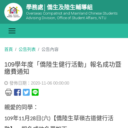
學務處│僑生及陸生輔導組
Overseas Compatriot and Mainland Chinese Students
Advising Division, Office of Student Affairs, NTU
首頁
公告列表
公告內容
109學年度「僑陸生健行活動」報名成功暨
繳費通知
發佈日期：2020-11-06 00:00:00
親愛的同學：
年
月
日
六
【僑陸生草嶺古道健行活
109
11
28
(
)