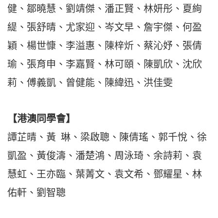
健、鄒曉慧、劉靖傑、潘正賢、林妍彤、夏絢
緹、張舒晴、尤家迎、岑文早、詹宇傑、何盈
穎、楊世慷、李溢惠、陳梓炘、蔡沁妤、張倩
瑜、張育申、李嘉賢、林可頤、陳凱欣、沈欣
莉、傅義凱、曾健能、陳緯迅、洪佳雯
【
港澳同學會
】
譚芷晴、黃
琳、梁啟聰、陳倩瑤、郭千悅、徐
凱盈、黃俊濤、潘楚鴻、周泳琦、余詩莉、袁
慧虹、王亦臨、葉菁文、袁文希、鄧耀星、林
佑軒、劉智聰