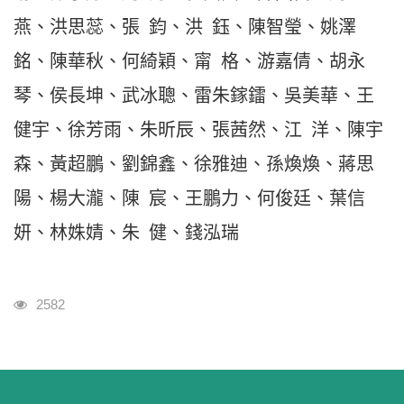
燕、洪思蕊、張 鈞、洪 鈺、陳智瑩、姚澤
銘、陳華秋、何綺穎、甯 格、游嘉倩、胡永
琴、侯長坤、武冰聰、雷朱鎵鐳、吳美華、王
健宇、徐芳雨、朱昕辰、張茜然、江 洋、陳宇
森、黃超鵬、劉錦鑫、徐雅迪、孫煥煥、蔣思
陽、楊大瀧、陳 宸、王鵬力、何俊廷、葉信
妍、林姝婧、朱 健、錢泓瑞
瀏覽人次
2582