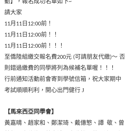
動】，報名成功名單如下
~
請大家
月
日
前！
11
11
12:00
月
日
前！！
11
11
12:00
月
日
前！！！
11
11
12:00
至僑陸組繳交報名費
元
可請朋友代繳
～
否
200
(
)
則錯過繳費的同學將列為候補名單喔！！！
行前通知活動前會寄到學號信箱，祝大家期中
考試順順利利，開心出門健行
J
【
馬來西亞同學會
】
黃嘉晴、趙家和、鄭潔琦、戴僡慜、譚
敬、曾