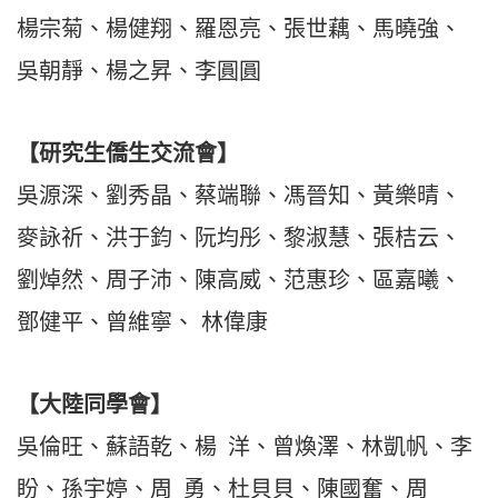
楊宗菊、楊健翔、羅恩亮、張世藕、馬曉強、
吳朝靜、楊之昇、李圓圓
【
研究生僑生交流會
】
吳源深、劉秀晶、蔡端聯、馮晉知、黃樂晴、
麥詠祈、洪于鈞、阮均彤、黎淑慧、張桔云、
劉焯然、周子沛、陳高威、范惠珍、區嘉曦、
鄧健平、曾維寧、
林偉康
【
大陸同學會
】
吳倫旺、蘇語乾、楊 洋、曾煥澤、林凱帆、李
盼、孫宇婷、周 勇、杜貝貝、陳國奮、周