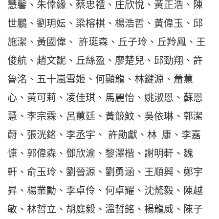
慧馨、朱倖緣、蔡忠禮、庄欣悅、黃正浩、陳
世鵬、劉玥妘、梁榕棋、楊浩哲、黃偉玉、邱
施潔、黃國偉、
許珽森、丘子玲、丘羚鳳、王
俊航、趙文馜、丘絲盈、廖楚兒、邱勁翔、許
魯洺、五十嵐雪姬、何顯龍、林鍵源、蕭蕙
心、黃可莉、凌佳琪、馬麗怡、姚淑恩、蘇恩
慧、李宗霖、呂蕙廷、黃競魰、吳依琳、郭潔
蔚、張洸銘、李丞宇、
許勛獻、林
康、李嘉
慷、郭偉森、鄧欣渝、黎澤楷、謝明軒、魏
軒、俞玉玲、劉晉源、劉勇涵、王順興、鄭宇
昇、楊業勳、李卓伶、何卓耀、沈驁毅、陳越
敏、林哲立、胡庭毅、溫哲銘、楊龍威、陳子