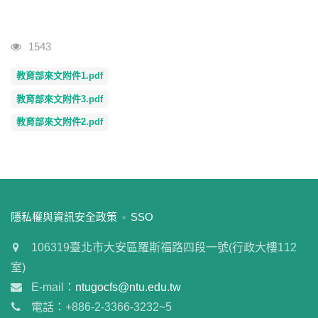
瀏覽人次
1543
教育部來文附件1.pdf
教育部來文附件3.pdf
教育部來文附件2.pdf
:::
隱私權與資訊安全政策
SSO
106319臺北市大安區羅斯福路四段一號(行政大樓112
室)
E-mail：
ntugocfs@ntu.edu.tw
電話：+886-2-3366-3232~5