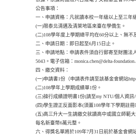
公告事項：
一、申請資格：凡就讀本校一年級以上至三年
(
一)限泰北清邁及清萊地區來臺在學僑生。
(
二)108學年度上學期總平均在60分以上、無
二、申請日期：即日起至6月15日止。
三、申請地點：申請表件須自行郵寄至財團法人台達電
5043。電子信箱：monica.chen@delta-foundation.
四、繳交資料：
(
一)申請書1份（申請表件請至該基金會網站http://www.d
(
二)108學年上學期成績單1份。
(
三)操行成績證明書1份(請至my NTU/個人
(
四)學生證正反面影本(須蓋108學年下學期註冊
(
五)高三升大一生請繳交就讀高中或國立師範大
每名新臺幣6萬元整。
六、得獎名單將於109年7月31日前於基金會網