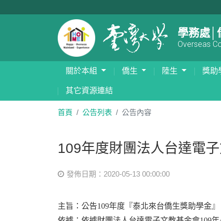
學務處│
Overseas Com
關於本組
僑生
陸生
獎助
其它資源連結
首頁
公告列表
公告內容
109年度財團法人台達電
發佈日期：2020-05-13 00:00:00
主旨：公告109年度『泰北來台僑生獎助學金
依據：依據財團法人台達電子文教基金會109年4月