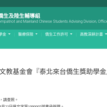
僑生及陸生輔導組
patriot and Mainland Chinese Students Advising Division, Office
學金
醫療保險
僑生工作許可
高教深耕計畫
子文教基金會『泰北來台僑生獎助學金
』，請查照。
23日達文字第1090005號書函辦理。