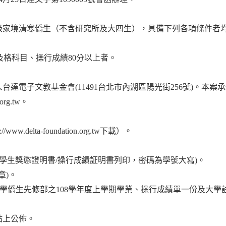
級家境清寒僑生（不含研究所及大四生），具備下列各項條件者
不及格科目、操行成績80分以上者。
子文教基金會(11491台北市內湖區陽光街256號)。本案承辦人陳
org.tw。
elta-foundation.org.tw下載）。
資訊/學生獎懲證明書/操行成績証明書列印，密碼為學號大寫)。
章)。
學僑生先修部之108學年度上學期學業、操行成績單一份及大學
站上公佈。