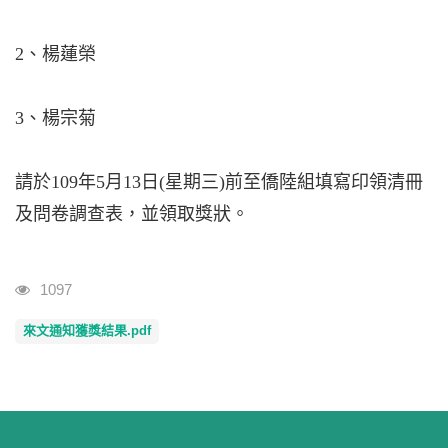
2、楊蓮榮
3、楊宗菊
請於109年5月13日(星期三)前至僑陸組填寫印領清冊
及問卷調查表，並領取獎狀。
瀏覽人次
1097
來文通知獲獎結果.pdf