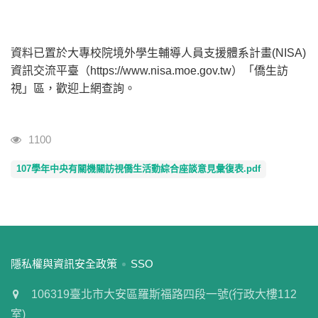
資料已置於大專校院境外學生輔導人員支援體系計畫(NISA)
資訊交流平臺（https://www.nisa.moe.gov.tw）「僑生訪
視」區，歡迎上網查詢。
瀏覽人次
1100
107學年中央有關機關訪視僑生活動綜合座談意見彙復表.pdf
:::
隱私權與資訊安全政策
SSO
106319臺北市大安區羅斯福路四段一號(行政大樓112
室)