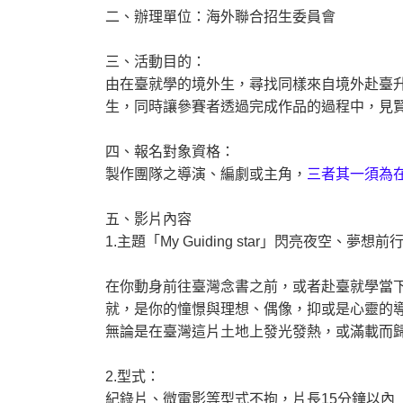
二、辦理單位：海外聯合招生委員會
三、活動目的：
由在臺就學的境外生，尋找同樣來自境外赴臺
生，同時讓參賽者透過完成作品的過程中，見
四、報名對象資格：
製作團隊之導演、編劇或主角，
三者其一須為
五、影片內容
1.主題「My Guiding star」閃亮夜空、夢想前
在你動身前往臺灣念書之前，或者赴臺就學當
就，是你的憧憬與理想、偶像，抑或是心靈的
無論是在臺灣這片土地上發光發熱，或滿載而
2.型式：
紀錄片、微電影等型式不拘，片長15分鐘以