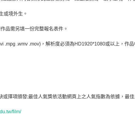
僑生或境外生。
同作品需另填一份完整報名表件。
vi .mpg .wmv .mov)，解析度必須為HD1920*1080或
缺或擇項頒發;最佳人氣獎依活動網頁上之人氣指數為依據，最佳
u.tw/film/