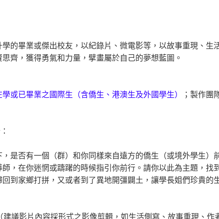
升學的畢業或傑出校友，以紀錄片、微電影等，以故事重現、生
賢思齊，獲得勇氣和力量，擘畫屬於自己的夢想藍圖。
在學或已畢業之國際生（含僑生、港澳生及外國學生）
；製作團
行：
下，是否有一個（群）和你同樣來自遠方的僑生（或境外學生）
導師，在你迷惘或躊躇的時候指引你前行。請你以此為主題，找
歸回到家鄉打拼，又或者到了異地開彊闢土，讓學長姐們珍貴的
內（建議影片內容採形式之影像剪輯，如生活側寫、故事重現、作