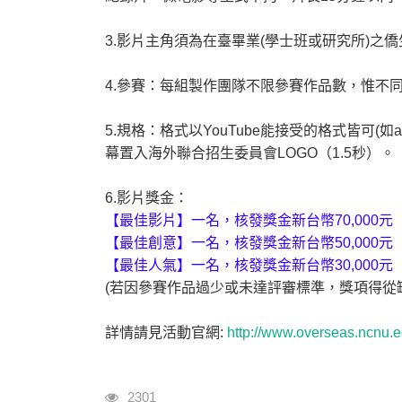
3.影片主角須為在臺畢業(學士班或研究所)之
4.參賽：每組製作團隊不限參賽作品數，惟不
5.規格：格式以YouTube能接受的格式皆可(如a
幕置入海外聯合招生委員會LOGO（1.5秒）。
6.影片獎金：
【最佳影片】一名，核發獎金新台幣70,000元
【最佳創意】一名，核發獎金新台幣50,000元
【最佳人氣】一名，核發獎金新台幣30,000元
(若因參賽作品過少或未達評審標準，獎項得從
詳情請見活動官網:
http://www.overseas.ncnu.ed
瀏覽人次
2301