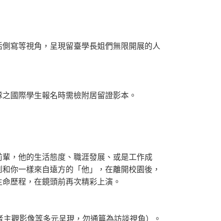
活側寫等視角，呈現留臺學長姐們無限開展的人
隊之國際學生報名時需檢附居留證影本。
前輩，他的生活態度、職涯發展、或是工作成
到和你一樣來自遠方的「他」，在離開校園後，
生命歷程，在鏡頭前再次精彩上演。
者主觀影像等多元呈現，勿通篇為訪談視角）。