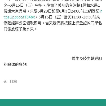
夕--6月15日（五）中午，準備了美味的台灣粽1個和水果1
份讓大家品嚐。只要5月28日起至6月3日24:00前上網登記
h
ttps://ppt.cc/fT34bx
，6月15日（五）當天11:30~13:30前來
僑陸組辦公室領取即可。當天我們將按照上網登記的同學名
冊發放粽子及水果。
僑生及陸生輔導組
期盼你的參與!
瀏覽人次
1186