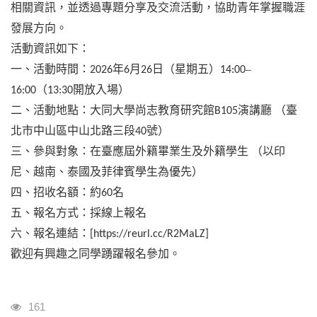
相關資訊，並透過專題分享及交流活動，協助青年掌握職涯
發展方向。
活動資訊如下：
一、活動時間：
年
月
日（星期五）
–
2026
6
26
14:00
（
開放入場）
16:00
13:30
二、活動地點：大同大學尚志教育研究館
演講廳
（臺
B105
北市中山區中山北路三段
號）
40
三、參與對象：在臺應屆外籍畢業生及外籍學生
（以印
尼、越南、泰國及菲律賓學生為優先）
四、招收名額：約
名
60
五、報名方式：採線上報名
六、報名連結：
[https://reurl.cc/R2MaLZ]
歡迎有興趣之同學踴躍報名參加。
瀏覽人次
161