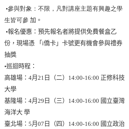
•參與對象：不限，凡對講座主題有興趣之學
生皆可參
加。
•報名優惠：預先報名者將提供免費餐盒乙
份，現場憑
「
i
僑卡」卡號更有機會參與禮券
抽獎
•巡迴時程：
高雄場：
4
月
21
日（二）
14:00-16:00
正修科技
大學
基隆場：
4
月
29
日（三）
14:00-16:00
國立臺灣
海洋大
學
臺北場：
5
月
07
日（四）
14:00-16:00
國立政治