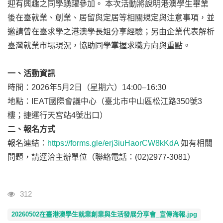
迎有興趣之同學踴躍參加。 本次活動將說明港澳學生畢業
後在臺就業、創業、居留與定居等相關規定與注意事項，並
邀請曾在臺求學之港澳學長姐分享經驗；另由企業代表解析
臺灣就業市場現況，協助同學掌握求職方向與重點。
一、活動資訊
時間：2026年5月2日（星期六）14:00–16:30
地點：IEAT國際會議中心（臺北市中山區松江路350號3
樓；捷運行天宮站4號出口）
二、報名方式
報名連結：
https://forms.gle/erj3iuHaorCW8kKdA
如有相關
問題，請逕洽主辦單位（聯絡電話：(02)2977-3081）
瀏覽人次
312
20260502在臺港澳學生就業創業與生活發展分享會_宣傳海報.jpg