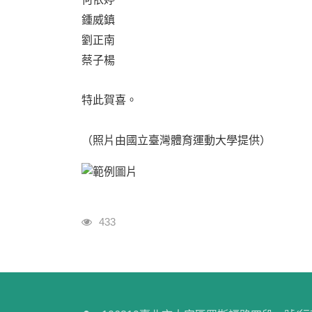
鍾威鎮
劉正南
蔡子楊
特此賀喜。
（照片由國立臺灣體育運動大學提供）
瀏覽人次
433