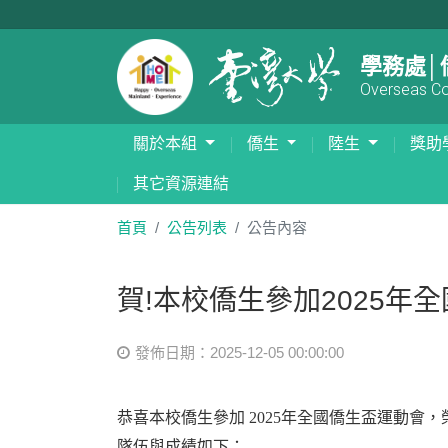
學務處│
Overseas Com
關於本組
僑生
陸生
獎助
其它資源連結
首頁
公告列表
公告內容
賀!本校僑生參加2025年
發佈日期：2025-12-05 00:00:00
恭喜本校僑生參加 2025年全國僑生盃運動
隊伍與成績如下：