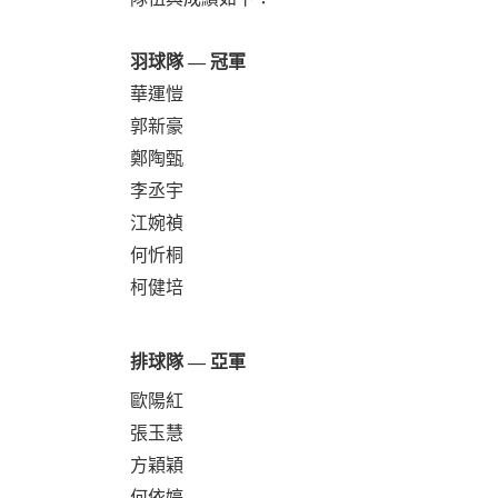
羽球隊 — 冠軍
華運愷
郭新豪
鄭陶甄
李丞宇
江婉禎
何忻桐
柯健培
排球隊 — 亞軍
歐陽紅
張玉慧
方穎穎
何依婷