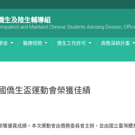
僑生及陸生輔導組
patriot and Mainland Chinese Students Advising Division, Office
學金
醫療保險
僑生工作許可
高教深耕計畫
全國僑生盃運動會榮獲佳績
會，榮獲優異成績。本次運動會由僑務委員會主辦，並由國立臺灣體