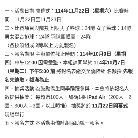
一、活動日期 開幕式：
114年11月22日（星期六）
比賽時
間：11月22日至11月23日
二、比賽項目與隊數上限 男子籃球：24隊 女子籃球：14隊
男女混合排球：24隊 羽球團體賽：24隊
（各校須組成
2隊以上
方能報名）
三、報名期限 主辦單位截止時間：
114年10月9日（星期
四）中午12:00
因需彙整，本組請同學於
114年10月7日
（星期二）下午5:00 前
將報名表繳交至僑陸組 名額採
先報
名先錄取，額滿為止
四、抽獎活動 為鼓勵僑生同學踴躍參與，本會將依報名人
數提供抽獎： 每超過100人，加碼1臺
iPad Air
（200人→2
臺、300人→3臺，以此類推） 抽獎將於
11月22日開幕式
現場舉行
五、報名方式 本活動由僑陸組協助統一報名。