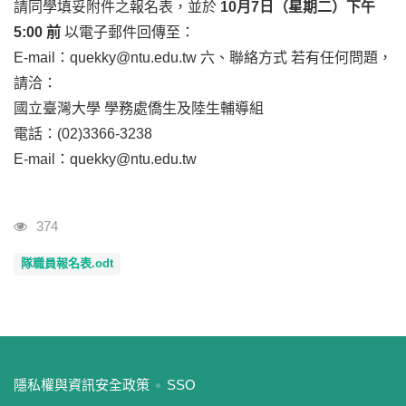
請同學填妥附件之報名表，並於
10月7日（星期二）下午
5:00 前
以電子郵件回傳至：
E-mail：
quekky@ntu.edu.tw
六、聯絡方式 若有任何問題，
請洽：
國立臺灣大學 學務處僑生及陸生輔導組
電話：(02)3366-3238
E-mail：
quekky@ntu.edu.tw
瀏覽人次
374
隊職員報名表.odt
:::
隱私權與資訊安全政策
SSO