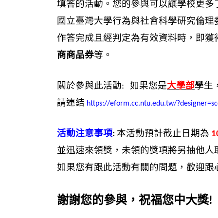
填答的活動。您的參與可以讓學校更多
國立臺灣大學行為與社會科學研究倫理
作答完成且經判定為有效資料時，即獲
商商品券
等。
關於參與此活動
如果您是
大學部
學生
:
請連結
https://eform.cc.ntu.edu.tw/?designer
活動注意事項
本活動預計截止日期為
:
1
並迅速來領獎，未領的獎項將另抽他人
如果您有跟此活動有關的問題，歡迎跟
謝謝您的參與，祝福您中大獎
!