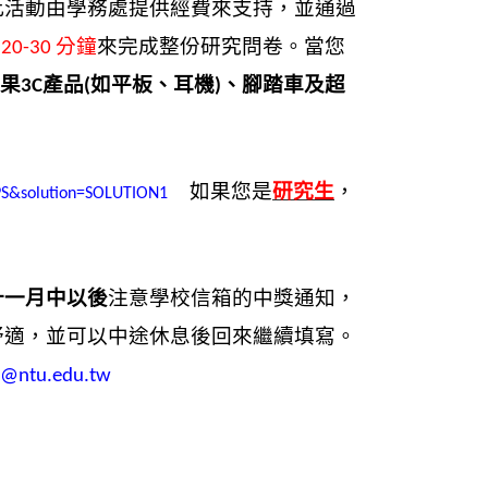
此活動由學務處提供經費來支持，並通過
分鐘
來完成整份研究問卷。當您
20-30
果
產品
如平板、耳機
、腳踏車及超
3C
(
)
如果您是
研究生
，
RPS&solution=SOLUTION1
十一月中以後
注意學校信箱的中獎通知，
舒適，並可以中途休息後回來繼續填寫。
g@ntu.edu.tw