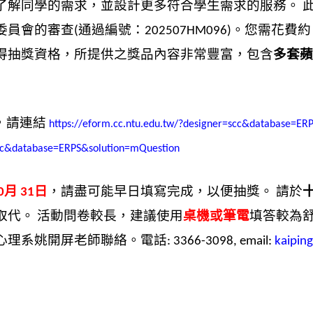
了解同學的需求，並設計更多符合學生需求的服務。
委員會的審查
通過編號：
。您需花費約
(
202507HM096)
得抽獎資格，所提供之獎品內容非常豐富，包含
多套蘋
，請連結
https://eform.cc.ntu.edu.tw/?designer=scc&database=E
=scc&database=ERPS&solution=mQuestion
月
日
，請盡可能早日填寫完成，以便抽獎。
請於
0
31
取代。
活動問卷較長，建議使用
桌機或筆電
填答較為
心理系姚開屏老師聯絡。電話
: 3366-3098, email:
kaipin