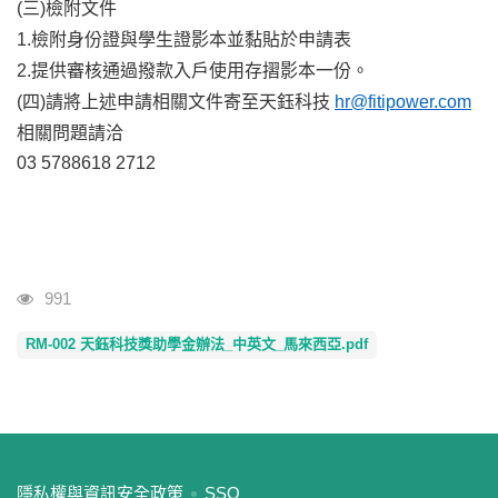
(
三)檢附文件
1.
檢附身份證與學生證影本並黏貼於申請表
2.
提供審核通過撥款入戶使用存摺影本一份。
(
四)請將上述申請相關文件寄至天鈺科技
hr@fitipower.com
相關問題請洽
03 5788618 2712
瀏覽人次
991
RM-002 天鈺科技獎助學金辦法_中英文_馬來西亞.pdf
:::
隱私權與資訊安全政策
SSO