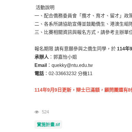
活動說明
一、配合僑務委員會「攬才、育才、留才」政
二、各系所請協助宣傳並鼓勵僑生、港澳生組
三、比賽相關資訊與報名方式，請參考主辦單
報名期限 請有意願參與之僑生同學，於
114
承辦人
：郭嘉怡小姐
Email
：
quekky@ntu.edu.tw
電話
：02-33663232 分機11
114年9月9日更新，辯士已滿額，顧問團還有
瀏覽人次
524
實施計畫.tif