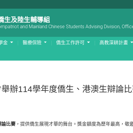
僑生及陸生輔導組
patriot and Mainland Chinese Students Advising Division, Office
學金
醫療保險
僑生工作許可
高教深耕計畫
舉辦114學年度僑生、港澳生辯論比
辯論比賽
，提供僑生展現才華的舞台。獎金額度為歷年最高，敬