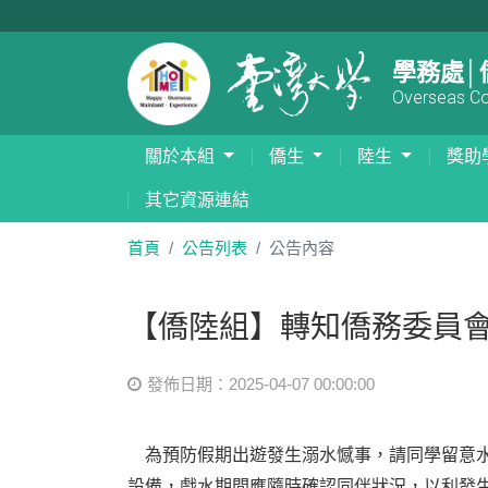
學務處│
Overseas Com
關於本組
僑生
陸生
獎助
其它資源連結
首頁
公告列表
公告內容
【僑陸組】轉知僑務委員
發佈日期：2025-04-07 00:00:00
為預防假期出遊發生溺水憾事，請同學留意
設備，戲水期間應隨時確認同伴狀況，以利發