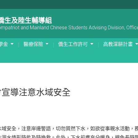
僑生及陸生輔導組
patriot and Mainland Chinese Students Advising Division, Office
學金
醫療保險
僑生工作許可
高教深耕計畫
會宣導注意水域安全
水域安全，注意岸邊警語，切勿貿然下水，如欲從事親水活動，
生溺水情形時能及時挽救。此外，下水前應充分暖身，避免長時