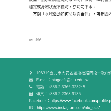
穩定或身體狀況不佳時，亦切勿下水。
有關「水域活動如何防溺與自保」，可參閱
瀏覽人次
496
106319臺北市大安區羅斯福路四段一號(行
E-mail：
ntugocfs@ntu.edu.tw
電話：+886-2-3366-3232~5
傳真：+886-2-2363-9135
Facebook：
https://www.facebook.com/profil
IG：
https://www.instagram.com/ntu_ocs/