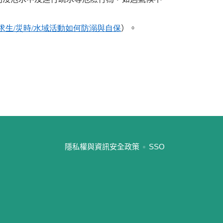
求生
/
災時
/
水域活動如何防溺與自保
）。
:::
隱私權與資訊安全政策
SSO