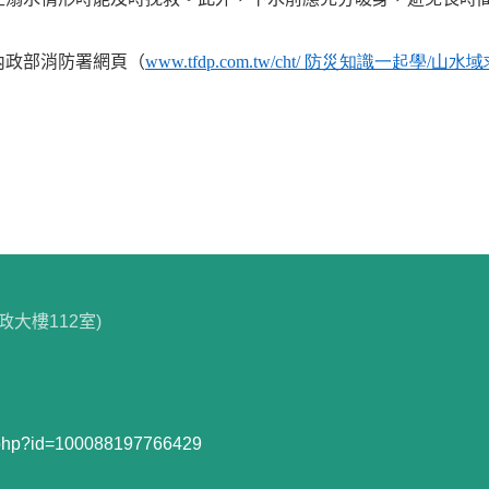
內政部消防署網頁
（
www.tfdp.com.tw/cht/
防災知識一起學
/
山水域
政大樓112室)
e.php?id=100088197766429