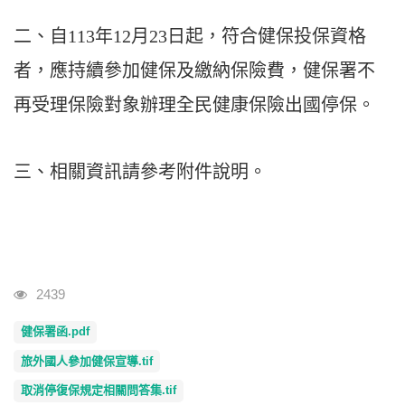
二、
自113年12月23日起，符合健保投保資格
者，應持續參加健保及繳納保險費，健保署不
再受理保險對象辦理全民健康保險出國停保。
三
、相關資訊請參考附件說明
。
瀏覽人次
2439
健保署函.pdf
旅外國人參加健保宣導.tif
取消停復保規定相關問答集.tif