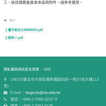
三、檢送僑務委員會來函與附件，請參考運用。
瀏覽人次
867
1.電子來文1130099025.pdf
2.附件一.pdf
:::
隱私權與資訊安全政策
SSO
106319臺北市大安區羅斯福路四段一號(行政大樓112
室)
E-mail：
ntugocfs@ntu.edu.tw
電話：+886-2-3366-3232~5
傳真：+886-2-2363-9135