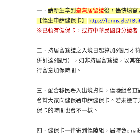
一、
請新生拿到
臺灣居留證
後
，
儘快填寫
【僑生申請健保卡】
https://forms.gle/TB
※已領有健保卡，或持中華民國身分證者
二、持居留簽證之入境日起算加6個月才符
併計達6個月），如非持居留簽證，以其
行留意加保時間。
三、配合移民署入出境資料，僑陸組會查
會幫大家向健保署申請健保卡。若未遵守
保卡的時間也會不一樣。
四、健保卡一律寄到僑陸組，屆時會emai