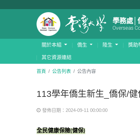
學務處│
Overseas Com
關於本組
僑生
陸生
獎助
其它資源連結
首頁
公告列表
公告內容
113學年僑生新生_僑保/
發佈日期：2024-09-11 00:00:00
全民健康保險
(
健保
)