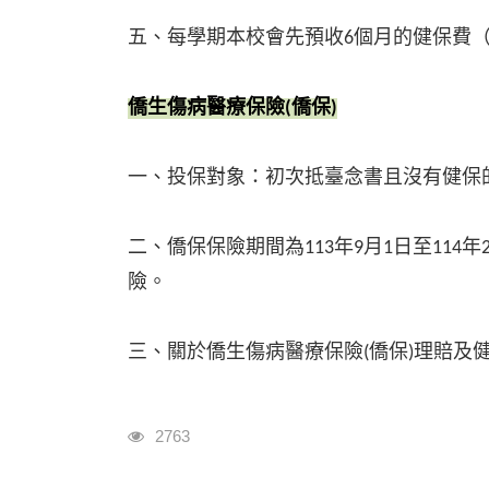
五、每學期本校會先預收6個月的健保費（
僑生傷病醫療保險
(
僑保
)
一、投保對象：初次抵臺念書且沒有健保
二、僑保保險期間為113年9月1日至11
險。
三、關於僑生傷病醫療保險(僑保)理賠及
瀏覽人次
2763