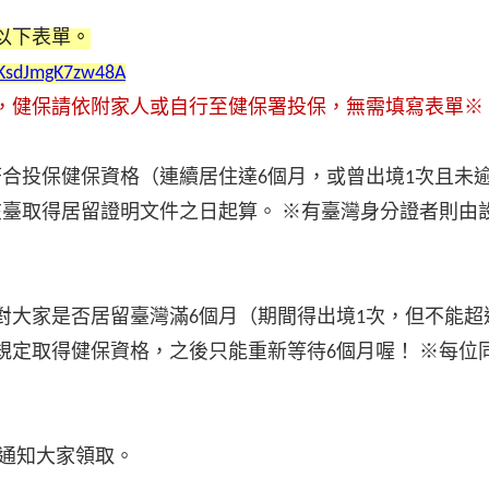
以下表單
。
siKsdJmgK7zw48A
，健保請依附家人或自行至健保署投保，無需填寫表單※
合投保健保資格（連續居住達6個月，或曾出境1次且未逾
在臺取得居留證明文件之日起算。 ※有臺灣身分證者則由
對大家是否居留臺灣滿6個月（期間得出境1次，但不能超
規定取得健保資格，之後只能重新等待6個月喔！ ※每位
l通知大家領取。