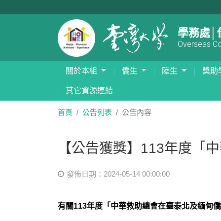
學務處│
Overseas Com
關於本組
僑生
陸生
獎助
其它資源連結
首頁
公告列表
公告內容
【公告獲獎】113年度「
發佈日期：2024-05-14 00:00:00
有關113年度「中華救助總會在臺泰北及緬甸