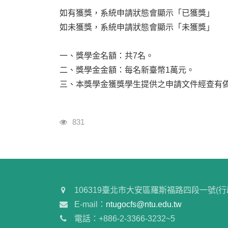
如有獲獎，系統申請狀態會顯示「已獲獎」
如未獲獎，系統申請狀態會顯示「未獲獎」
一、獎學金名額：共7名。
二、獎學金金額：每名新臺幣1萬元。
三、本獎學金獲獎學生提供之申請文件經查有
瀏覽人次
831
106319臺北市大安區羅斯福路四段一號(行
E-mail：
ntugocfs@ntu.edu.tw
電話：+886-2-3366-3232~5