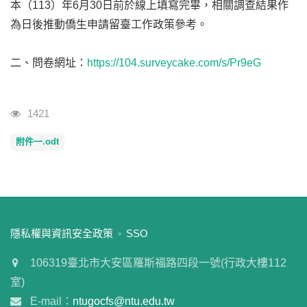
本（113）年6月30日前於線上填寫完畢，相關調查結果作
為日後推動僑生申請留臺工作政策參考。
二、問卷網址：
https://104.surveycake.com/s/Pr9eG
瀏覽人次
1421
附件一.odt
:::
隱私權與資訊安全政策
SSO
106319臺北市大安區羅斯福路四段一號(行政大樓112
室)
E-mail：
ntugocfs@ntu.edu.tw