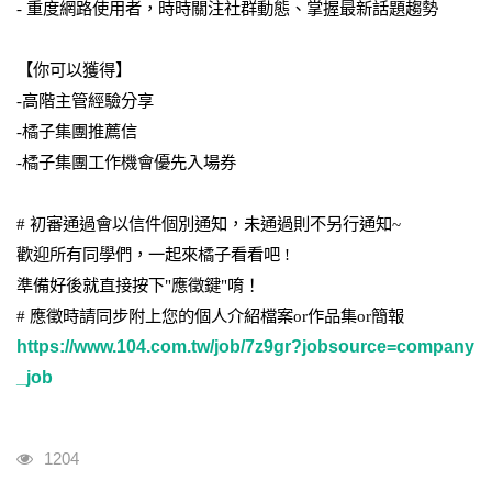
- 重度網路使用者，時時關注社群動態、掌握最新話題趨勢
【你可以獲得】
-高階主管經驗分享
-橘子集團推薦信
-橘子集團工作機會優先入場券
# 初審通過會以信件個別通知，未通過則不另行通知~
歡迎所有同學們，一起來橘子看看吧 !
準備好後就直接按下"應徵鍵"唷！
# 應徵時請同步附上您的個人介紹檔案or作品集or簡報
https://www.104.com.tw/job/7z9gr?jobsource=company
_job
瀏覽人次
1204