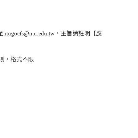
至
ntugocfs@ntu.edu.tw
，主旨請註明【應
則，格式不限