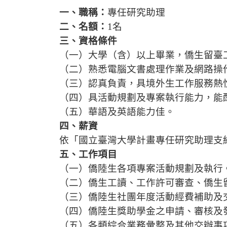
一、職稱：
專任研究助理
二、名額：
1
名
三、資格條件
（一）大學（含）以上畢業，僑生留臺
（二）熟悉電腦文書處理作業及網路操
（三）認真負責，具境外生工作服務熱
（四）具活動規劃及專案執行能力，能
（五）華語及英語能力佳。
四、薪資
依「國立臺灣大學計畫專任研究助理支
五、工作項目
（一）僑陸生各項專案活動規劃及執行
（二）僑生工讀、工作許可審查、僑生
（三）僑陸生社團年度活動經費補助及
（四）僑陸生獎助學金之申請、審核及
（五）各類綜合業務彙整及其他交辦事