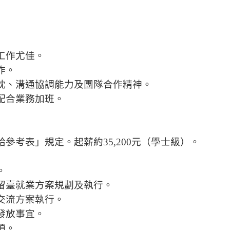
工作尤佳。
作。
忱、溝通協調能力及團隊合作精神。
配合業務加班。
給參考表」規定。起薪約
35,200
元（學士級）。
。
留臺就業方案規劃及執行。
交流方案執行。
發放事宜。
項。