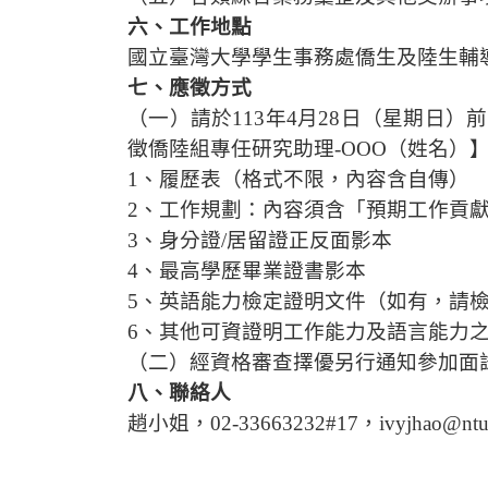
六、工作地點
國立臺灣大學學生事務處僑生及陸生輔
七、應徵方式
（一）請於
113
年
4
月
28
日（星期日）前
徵僑陸組專任研究助理
-OOO
（姓名）
1
、履歷表（格式不限，內容含自傳）
2
、工作規劃
：
內容須含
「預期工作貢
3
、身分證
/
居留證正反面影本
4
、最高學歷畢業證書影本
5
、英語能力檢定證明文件（如有，請
6
、其他可資證明工作能力及語言能力
（二）經資格審查擇優另行通知參加面
八、聯絡人
趙小姐，
02-33663232#17
，
ivyjhao@ntu