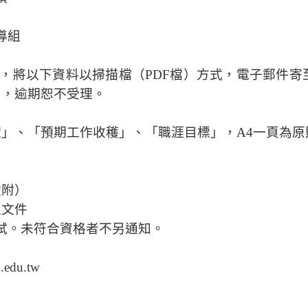
導組
，將以下資料以掃描檔（
PDF
檔）方式，電子郵件寄
】，逾期恕不受理。
獻」、「預期工作收穫」、「職涯目標」，
A4
一頁為原
檢附）
之文件
試。未符合資格者不另通知。
.edu.tw