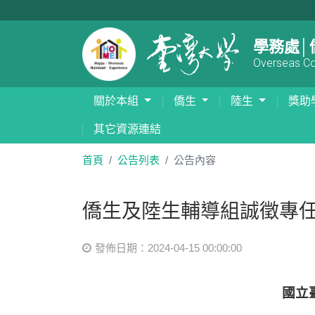
學務處│
Overseas Com
關於本組
僑生
陸生
獎助
其它資源連結
首頁
公告列表
公告內容
僑生及陸生輔導組誠徵專任研
發佈日期：2024-04-15 00:00:00
國立