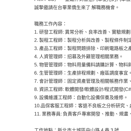
誠摯邀請在台畢業僑生來了 解職務機會。
職務工作內容：
1. 研發工程師: 異常分析、良率改善、實驗
2. 製程工程師：製程分析與改善、製程條件
3. 產品工程師：製程問題排除、印刷電路板之產品
4. 人資管理師：招募及外籍管理相關業務。
5. 物管管理師：物料用量備料請購計算、物料
6. 生管管理師：生產排程規劃、廠區調度事宜
7. 會計管理師：固定資產管理及相關帳務作
8. 資訊工程師: 軟體開發/軟體設計/程式開發(C#、
9. 設備維護工程師：自動化設備保養及維修。
10.品保客服工程師：客退不良板之分析研究
11. 業務專員: 負責客戶專案開發、推動、
工作地點：新北市土城區中山路 4 巷 3 號