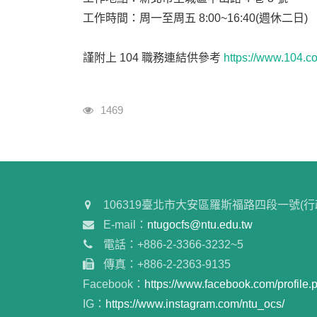
工作時間：周一至周五 8:00~16:40(週休二日)
謹附上 104 職務連結供參考
https://www.104.
瀏覽人次
1469
106319臺北市大安區羅斯福路四段一號(行
E-mail：
ntugocfs@ntu.edu.tw
電話：+886-2-3366-3232~5
傳真：+886-2-2363-9135
Facebook：
https://www.facebook.com/profil
IG：
https://www.instagram.com/ntu_ocs/