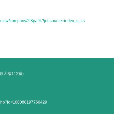
com.tw/company/2l8pa9k?jobsource=index_s_cs
政大樓112室)
e.php?id=100088197766429