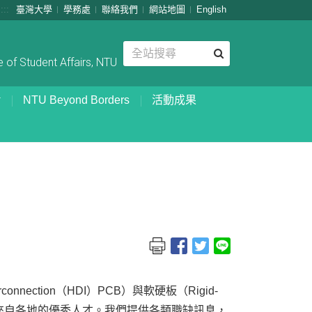
:::
臺灣大學
學務處
聯絡我們
網站地圖
English
 of Student Affairs, NTU
NTU Beyond Borders
活動成果
onnection（HDI）PCB）與軟硬板（Rigid-
鼓勵來自各地的優秀人才。我們提供各類職缺訊息，